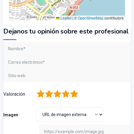
Leaflet
|
©
OpenStreetMap
contributors
Dejanos tu opinión sobre este profesional
1
2
3
4
5
Valoración
Imagen