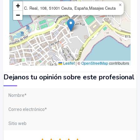
+
×
C. Real, 108, 51001 Ceuta, España,Masajes Ceuta
−
Leaflet
|
©
OpenStreetMap
contributors
Dejanos tu opinión sobre este profesional