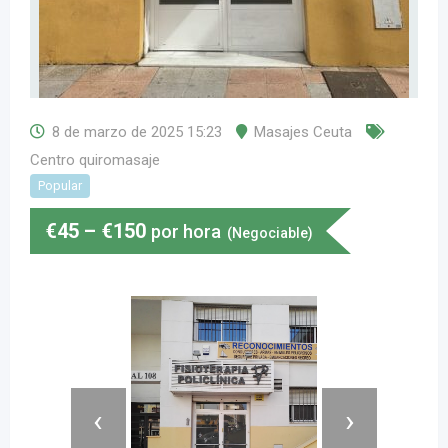
8 de marzo de 2025 15:23
Masajes Ceuta
Centro quiromasaje
Popular
€
45
–
€
150
por hora
(Negociable)
‹
›