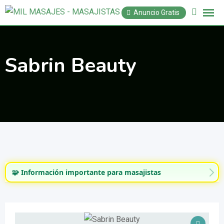
Saltar
Anuncio Gratis
al
contenido
Sabrin Beauty
🧩 Información importante para masajistas