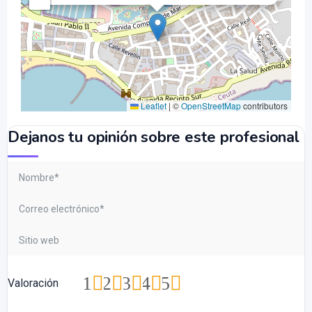
Leaflet
|
©
OpenStreetMap
contributors
Dejanos tu opinión sobre este profesional
1
2
3
4
5
Valoración