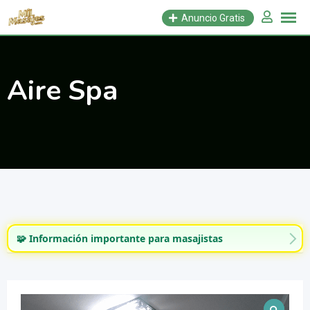
Saltar
Anuncio Gratis
al
contenido
Aire Spa
🧩 Información importante para masajistas