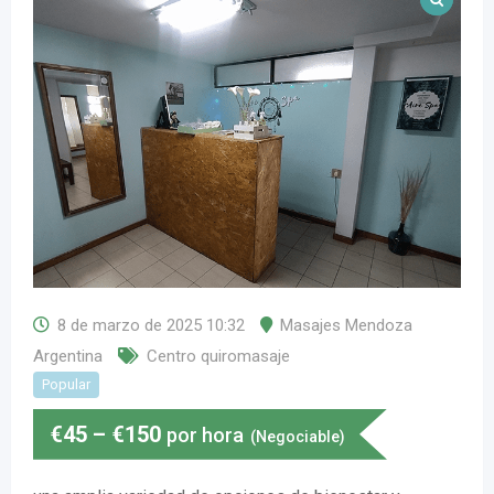
8 de marzo de 2025 10:32
Masajes Mendoza
Argentina
Centro quiromasaje
Popular
€
45
–
€
150
por hora
(Negociable)