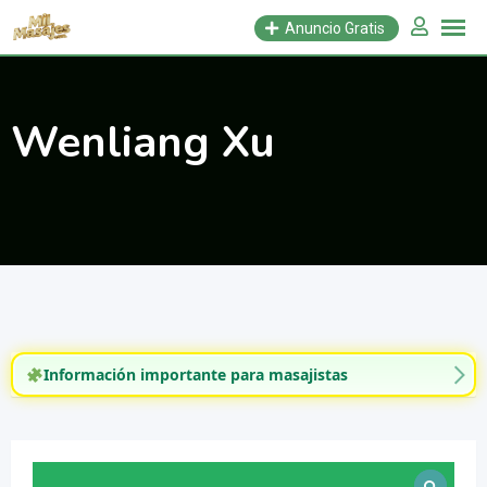
Saltar
Anuncio Gratis
al
contenido
Wenliang Xu
Información importante para masajistas