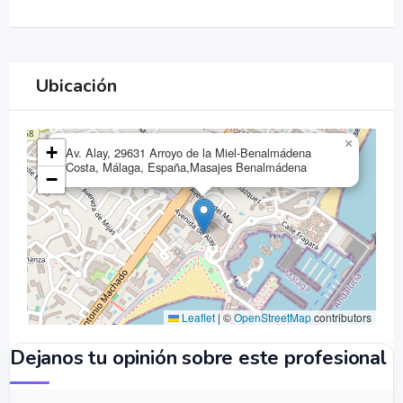
Ubicación
×
+
Av. Alay, 29631 Arroyo de la Miel-Benalmádena
Costa, Málaga, España,Masajes Benalmádena
−
Leaflet
|
©
OpenStreetMap
contributors
Dejanos tu opinión sobre este profesional