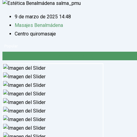
9 de marzo de 2025 14:48
Masajes Benalmádena
Centro quiromasaje
Popular
€
45
–
€
150
por hora
(Negociable)