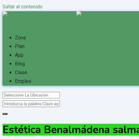
Saltar al contenido
Anuncio Gratis
Zona
Plan
App
Blog
Clase
Empleo
Estética Benalmádena sal