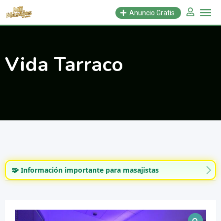
Saltar
Anuncio Gratis
al
contenido
Vida Tarraco
🧩 Información importante para masajistas