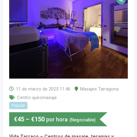
11 de marzo de 2025 11:46
Masajes Tarragona
Centro quiromasaje
Popular
€
45
–
€
150
por hora
(Negociable)
Vida Tarraco – Centros de masaje, terapias y