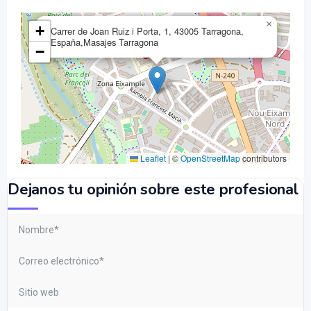
×
+
Carrer de Joan Ruiz i Porta, 1, 43005 Tarragona,
España,Masajes Tarragona
−
Leaflet
|
©
OpenStreetMap
contributors
Dejanos tu opinión sobre este profesional