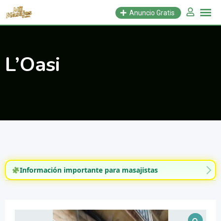
Saltar
Anuncio Gratis
al
contenido
L’Oasi
Información importante para masajistas