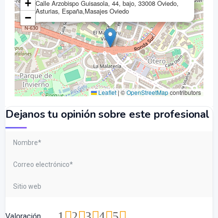
+
Calle Arzobispo Guisasola, 44, bajo, 33008 Oviedo,
Asturias, España,Masajes Oviedo
−
Leaflet
|
©
OpenStreetMap
contributors
Dejanos tu opinión sobre este profesional
1
2
3
4
5
Valoración