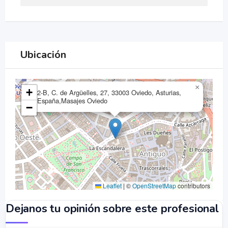
Ubicación
×
+
2-B, C. de Argüelles, 27, 33003 Oviedo, Asturias,
España,Masajes Oviedo
−
Leaflet
|
©
OpenStreetMap
contributors
Dejanos tu opinión sobre este profesional