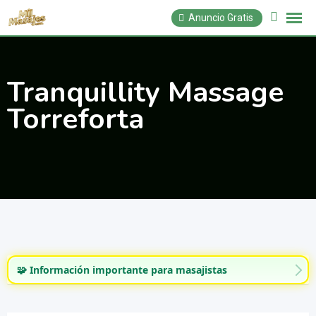
Saltar
Anuncio Gratis
al
contenido
Tranquillity Massage
Torreforta
🧩 Información importante para masajistas