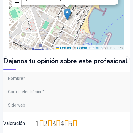
−
Leaflet
|
©
OpenStreetMap
contributors
Dejanos tu opinión sobre este profesional
1
2
3
4
5
Valoración