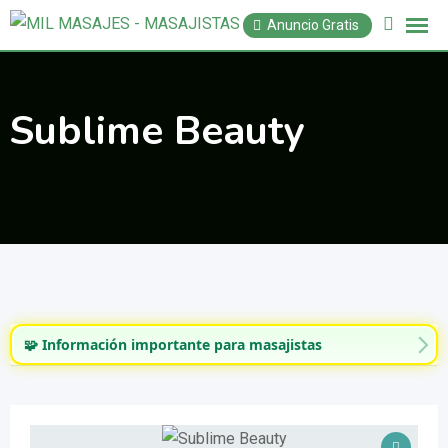
Saltar
Anuncio Gratis
al
contenido
Sublime Beauty
🧩 Información importante para masajistas