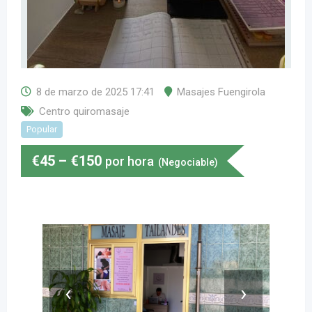
8 de marzo de 2025 17:41
Masajes Fuengirola
Centro quiromasaje
Popular
€
45
–
€
150
por hora
(Negociable)
‹
›