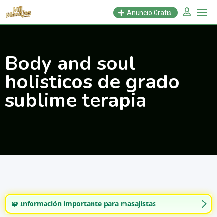
Saltar
Anuncio Gratis
al
contenido
Body and soul
holisticos de grado
sublime terapia
🧩 Información importante para masajistas