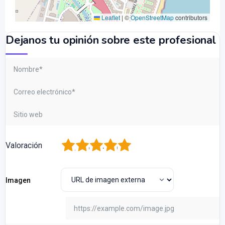
Leaflet
|
©
OpenStreetMap
contributors
Dejanos tu opinión sobre este profesional
1
2
3
4
5
Valoración
Imagen