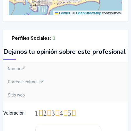
Leaflet
|
©
OpenStreetMap
contributors
Perfiles Sociales:
Dejanos tu opinión sobre este profesional
1
2
3
4
5
Valoración