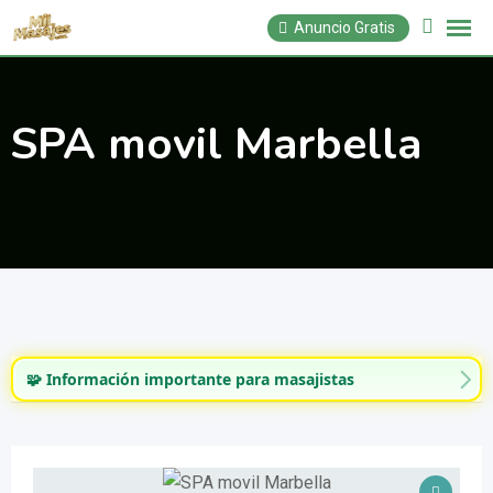
Saltar
Anuncio Gratis
al
contenido
SPA movil Marbella
🧩 Información importante para masajistas