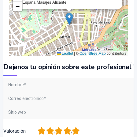
España,Masajes Alicante
−
Leaflet
|
©
OpenStreetMap
contributors
Dejanos tu opinión sobre este profesional
1
2
3
4
5
Valoración