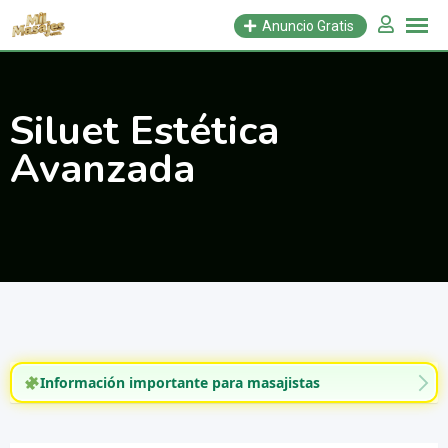
Saltar
Anuncio Gratis
al
contenido
Siluet Estética
Avanzada
Información importante para masajistas