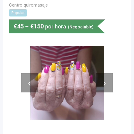
Centro quiromasaje
Popular
€
45
–
€
150
por hora
(Negociable)
‹
›