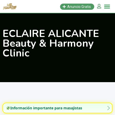
Saltar
Anuncio Gratis
al
contenido
ECLAIRE ALICANTE
Beauty & Harmony
Clinic
Información importante para masajistas