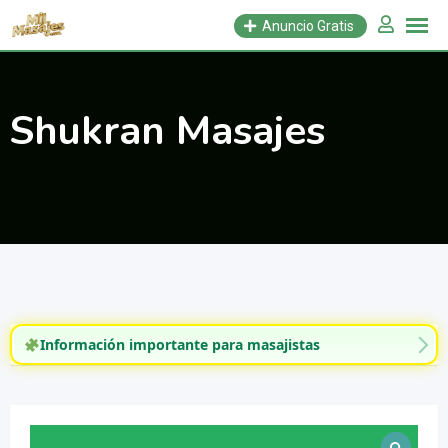
Saltar
Anuncio Gratis
al
contenido
Shukran Masajes
Información importante para masajistas