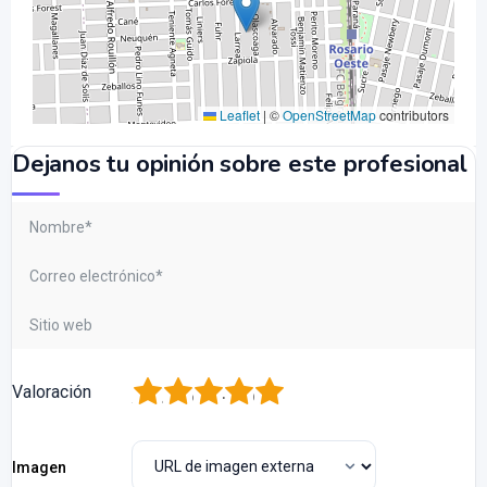
Leaflet
|
©
OpenStreetMap
contributors
Dejanos tu opinión sobre este profesional
1
2
3
4
5
Valoración
Imagen