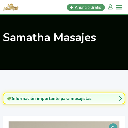
Saltar
Anuncio Gratis
al
contenido
Samatha Masajes
Información importante para masajistas