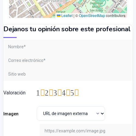
Leaflet
|
©
OpenStreetMap
contributors
Dejanos tu opinión sobre este profesional
1
2
3
4
5
Valoración
Imagen