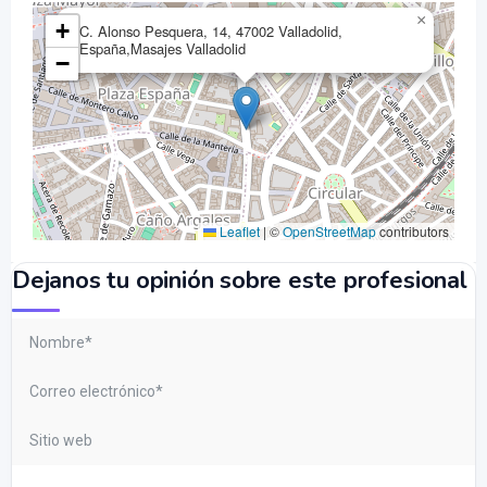
×
+
C. Alonso Pesquera, 14, 47002 Valladolid,
España,Masajes Valladolid
−
Leaflet
|
©
OpenStreetMap
contributors
Dejanos tu opinión sobre este profesional