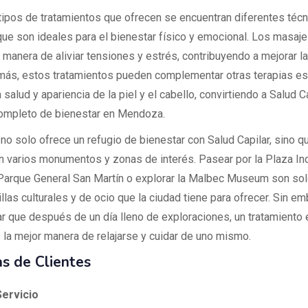
 tipos de tratamientos que ofrecen se encuentran diferentes téc
ue son ideales para el bienestar físico y emocional. Los masaj
 manera de aliviar tensiones y estrés, contribuyendo a mejorar la
más, estos tratamientos pueden complementar otras terapias es
 salud y apariencia de la piel y el cabello, convirtiendo a Salud C
ompleto de bienestar en Mendoza.
o solo ofrece un refugio de bienestar con Salud Capilar, sino q
n varios monumentos y zonas de interés. Pasear por la Plaza I
l Parque General San Martín o explorar la Malbec Museum son so
llas culturales y de ocio que la ciudad tiene para ofrecer. Sin em
ar que después de un día lleno de exploraciones, un tratamiento 
s la mejor manera de relajarse y cuidar de uno mismo.
s de Clientes
ervicio