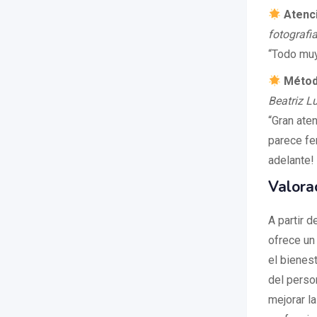
Atenc
fotografi
“Todo muy
Métod
Beatriz L
“Gran ate
parece fe
adelante!
Valora
A partir d
ofrece un 
el bienes
del perso
mejorar l