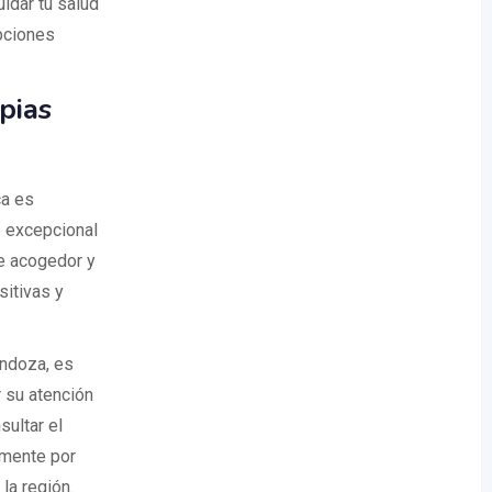
idar tu salud
opciones
pias
ca es
e excepcional
te acogedor y
sitivas y
endoza, es
r su atención
ultar el
amente por
la región.