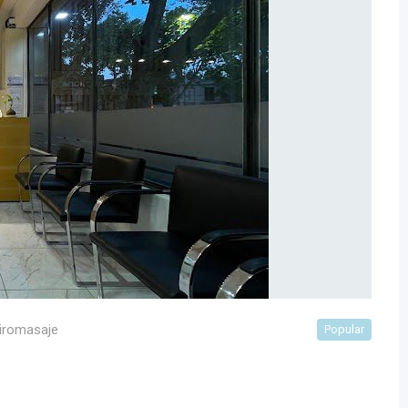
iromasaje
Popular