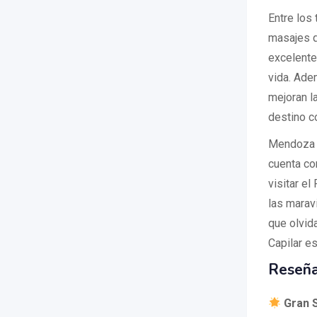
Entre los
masajes q
excelente
vida. Ade
mejoran la
destino c
Mendoza n
cuenta co
visitar e
las maravi
que olvid
Capilar e
Reseña
Gran S