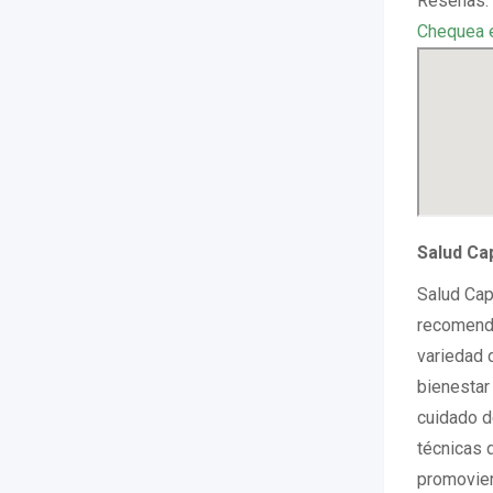
Reseñas: 
Chequea 
Salud Ca
Salud Cap
recomenda
variedad 
bienestar 
cuidado d
técnicas 
promovien