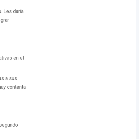
. Les daría
grar
tivas en el
as a sus
muy contenta
i segundo