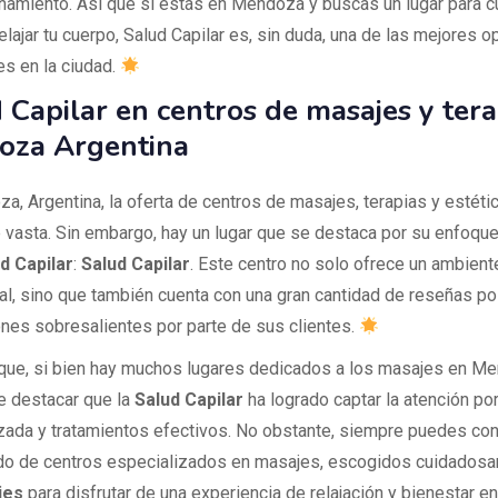
namiento. Así que si estás en Mendoza y buscas un lugar para cu
relajar tu cuerpo, Salud Capilar es, sin duda, una de las mejores 
es en la ciudad.
 Capilar en centros de masajes y tera
oza Argentina
a, Argentina, la oferta de centros de masajes, terapias y estéti
 vasta. Sin embargo, hay un lugar que se destaca por su enfoqu
d Capilar
:
Salud Capilar
. Este centro no solo ofrece un ambien
al, sino que también cuenta con una gran cantidad de reseñas po
iones sobresalientes por parte de sus clientes.
 que, si bien hay muchos lugares dedicados a los masajes en M
e destacar que la
Salud Capilar
ha logrado captar la atención po
zada y tratamientos efectivos. No obstante, siempre puedes cons
ado de centros especializados en masajes, escogidos cuidados
jes
para disfrutar de una experiencia de relajación y bienestar en 