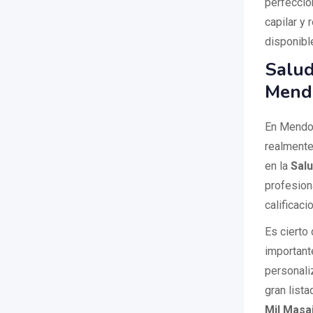
perfeccio
capilar y 
disponibl
Salud
Mend
En Mendoz
realmente
en la
Salu
profesion
calificac
Es cierto
important
personali
gran list
Mil Masa