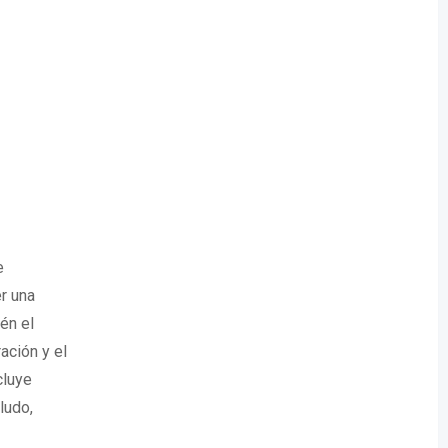
e
r una
én el
ación y el
cluye
ludo,