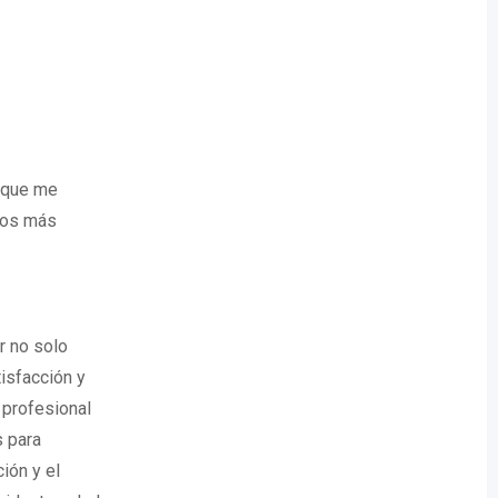
o que me
ados más
r no solo
tisfacción y
 profesional
s para
ión y el