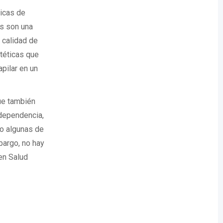
nicas de
es son una
 calidad de
téticas que
apilar en un
ue también
ndependencia,
lo algunas de
bargo, no hay
en Salud