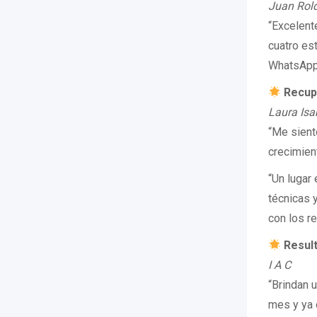
Juan Rol
“Excelent
cuatro es
WhatsApp, 
Recup
Laura Isa
“Me sient
crecimient
“Un lugar
técnicas 
con los r
Result
I A C
“Brindan 
mes y ya 