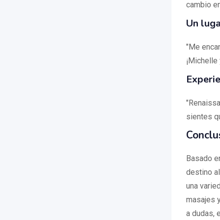
cambio en
Un luga
"Me encan
¡Michelle
Experie
"Renaissa
sientes q
Conclu
Basado en
destino a
una varie
masajes y 
a dudas, 