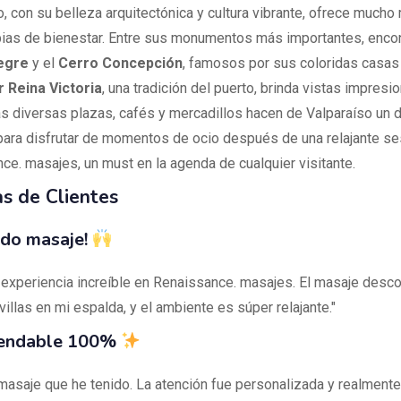
o, con su belleza arquitectónica y cultura vibrante, ofrece much
pias de bienestar. Entre sus monumentos más importantes, enco
egre
y el
Cerro Concepción
, famosos por sus coloridas casas 
 Reina Victoria
, una tradición del puerto, brinda vistas impresi
as diversas plazas, cafés y mercadillos hacen de Valparaíso un 
para disfrutar de momentos de ocio después de una relajante se
ce. masajes, un must en la agenda de cualquier visitante.
s de Clientes
do masaje!
 experiencia increíble en Renaissance. masajes. El masaje desco
illas en mi espalda, y el ambiente es súper relajante."
endable 100%
 masaje que he tenido. La atención fue personalizada y realmente 