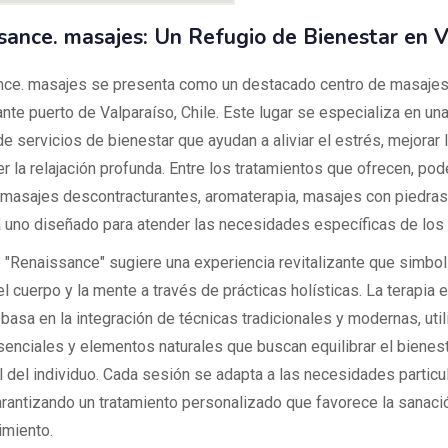
sance. masajes: Un Refugio de Bienestar en V
ce. masajes se presenta como un destacado centro de masajes 
ante puerto de Valparaíso, Chile. Este lugar se especializa en un
e servicios de bienestar que ayudan a aliviar el estrés, mejorar l
r la relajación profunda. Entre los tratamientos que ofrecen, p
 masajes descontracturantes, aromaterapia, masajes con piedras 
 uno diseñado para atender las necesidades específicas de los 
 "Renaissance" sugiere una experiencia revitalizante que simbol
l cuerpo y la mente a través de prácticas holísticas. La terapia 
basa en la integración de técnicas tradicionales y modernas, uti
senciales y elementos naturales que buscan equilibrar el bienest
 del individuo. Cada sesión se adapta a las necesidades particu
garantizando un tratamiento personalizado que favorece la sanació
imiento.