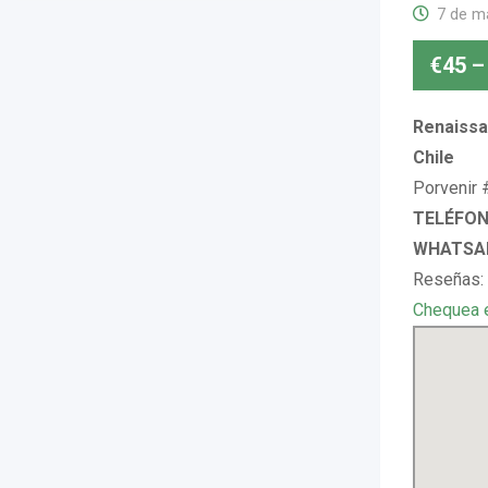
7 de m
€
45
–
Renaissa
Chile
Porvenir 
TELÉFONO
WHATSAP
Reseñas:
Chequea 