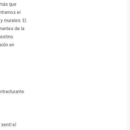
o más que
ntramos el
y murales. El
onantes de la
destino
sión en
ntracturante
sentí el