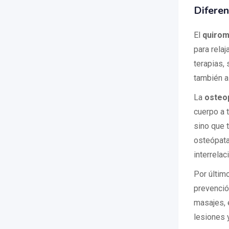
Diferen
El
quirom
para relaj
terapias,
también a 
La
osteo
cuerpo a 
sino que 
osteópata
interrelac
Por último
prevenció
masajes, 
lesiones 