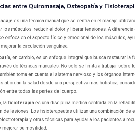
cias entre Quiromasaje, Osteopatía y Fisioterapi
asaje
es una técnica manual que se centra en el masaje utiliza
ar los músculos, reducir el dolor y liberar tensiones. A diferencia
 se enfoca en el aspecto físico y emocional de los músculos, ay
mejorar la circulación sanguínea.
patía
, en cambio, es un enfoque integral que busca restaurar la f
través de técnicas manuales. No solo se limita a trabajar sobre 
también toma en cuenta el sistema nervioso y los órganos intern
s abordan la salud desde una perspectiva más holística, consid
ión entre todas las partes del cuerpo.
, la
fisioterapia
es una disciplina médica centrada en la rehabili
n de lesiones. Los fisioterapeutas utilizan una combinación de ej
electroterapia y otras técnicas para ayudar a los pacientes a re
y mejorar su movilidad.