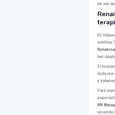
de una de
Renai
terap
En Valpar
estética.
Renaissa
han dejad
Si buscas
duda una 
y tratamie
Para expl
especiali
Mil Masa
recuerda