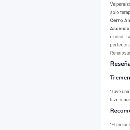
Valparaís
solo tera
Cerro Al
Ascensor
ciudad. L
perfecto 
Renaissan
Reseña
Tremen
"Tuve una
hizo marav
Recom
"El mejor