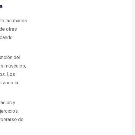
a
ndo las manos
 de otras
udando
unción del
los músculos,
os. Los
erando la
tación y
ercicios,
cuperarse de