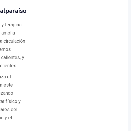
alparaíso
y terapias
a amplia
a circulación
odemos
calientes, y
clientes.
iza el
en este
lizando
ar físico y
lares del
n y el