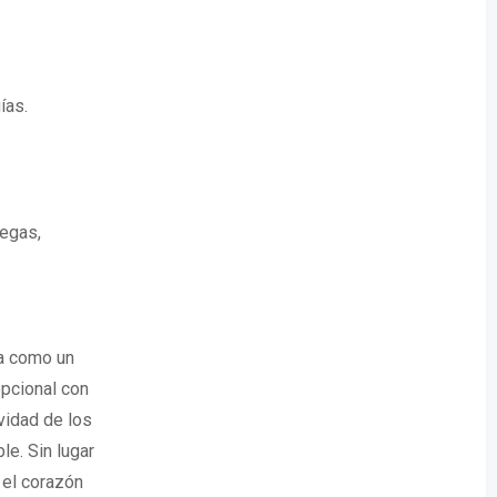
ías.
legas,
a como un
pcional con
vidad de los
le. Sin lugar
 el corazón