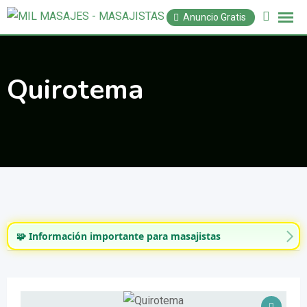
Saltar
Anuncio Gratis
al
contenido
Quirotema
🧩 Información importante para masajistas