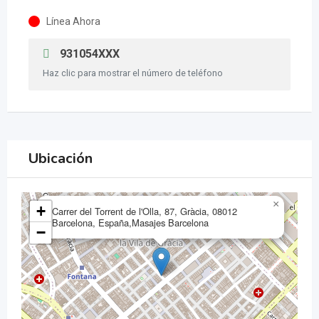
Línea Ahora
931054XXX
Haz clic para mostrar el número de teléfono
Ubicación
×
+
Carrer del Torrent de l'Olla, 87, Gràcia, 08012
Barcelona, España,Masajes Barcelona
−