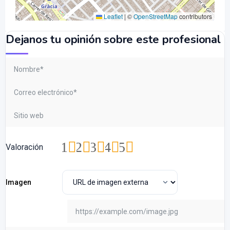
Leaflet
|
©
OpenStreetMap
contributors
Dejanos tu opinión sobre este profesional
1
2
3
4
5
Valoración
Imagen