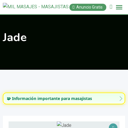
Saltar
Anuncio Gratis
al
contenido
Jade
🧩 Información importante para masajistas