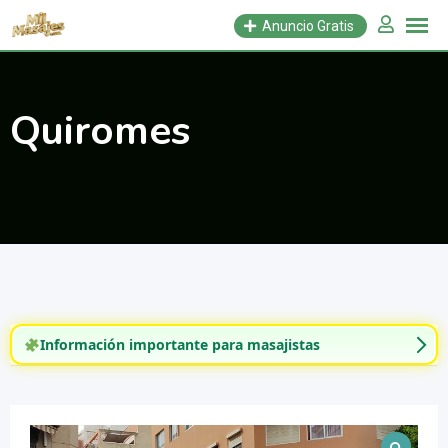
Saltar
Anuncio Gratis
al
contenido
Quiromes
Información importante para masajistas