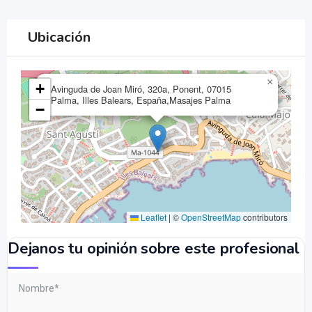
Ubicación
×
+
Avinguda de Joan Miró, 320a, Ponent, 07015
Palma, Illes Balears, España,Masajes Palma
−
Leaflet
|
©
OpenStreetMap
contributors
Dejanos tu opinión sobre este profesional