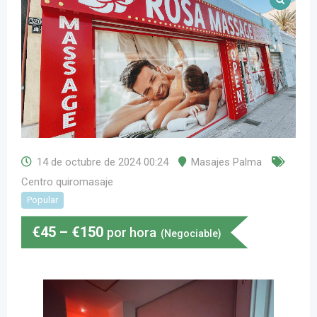
14 de octubre de 2024 00:24
Masajes Palma
Centro quiromasaje
Popular
€
45
–
€
150
por hora
(Negociable)