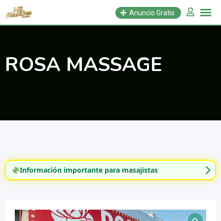
Saltar
Anuncio Gratis
al
contenido
ROSA MASSAGE
Información importante para masajistas