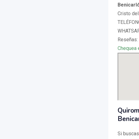
Benicarl
Cristo del
TELÉFONO
WHATSAPP
Reseñas:
Chequea 
Quirom
Benica
Si buscas