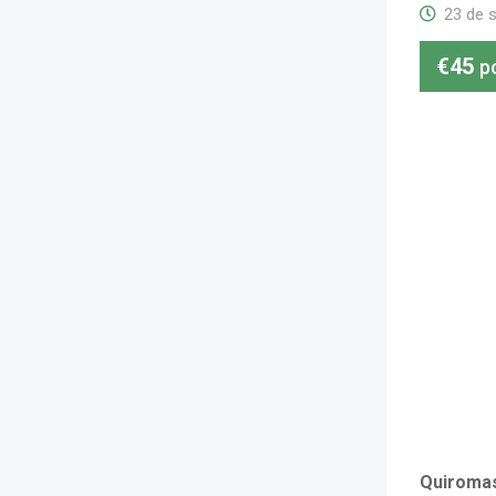
23 de 
€
45
p
Quiromasa