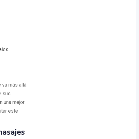
ales
e va más allá
e sus
an una mejor
itar este
masajes