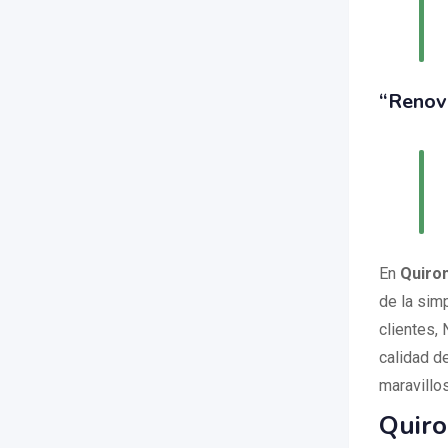
“Renov
En
Quirom
de la sim
clientes, 
calidad d
maravillo
Quiro