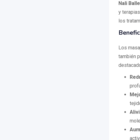
Nali Ball
y terapia
los trata
Benefic
Los masaj
también p
destacad
Redu
prof
Mejo
tejid
Aliv
mole
Aume
acti