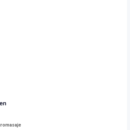
 en
iromasaje