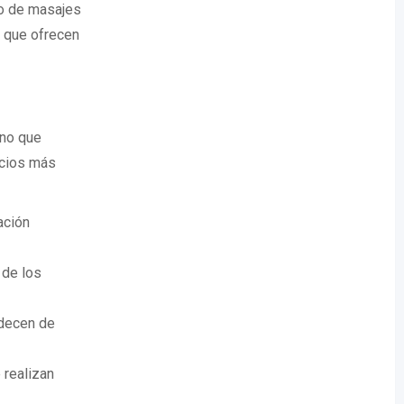
ro de masajes
s que ofrecen
ino que
icios más
ación
 de los
adecen de
 realizan