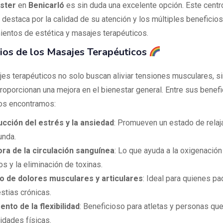
ester
en
Benicarló
es sin duda una excelente opción. Este cent
s destaca por la calidad de su atención y los múltiples beneficio
mientos de estética y masajes terapéuticos.
ios de los Masajes Terapéuticos
es terapéuticos no solo buscan aliviar tensiones musculares, s
roporcionan una mejora en el bienestar general. Entre sus benef
os encontramos:
cción del estrés y la ansiedad
: Promueven un estado de relaj
unda.
ra de la circulación sanguínea
: Lo que ayuda a la oxigenación
os y la eliminación de toxinas.
io de dolores musculares y articulares
: Ideal para quienes p
stias crónicas.
nto de la flexibilidad
: Beneficioso para atletas y personas que
vidades físicas.