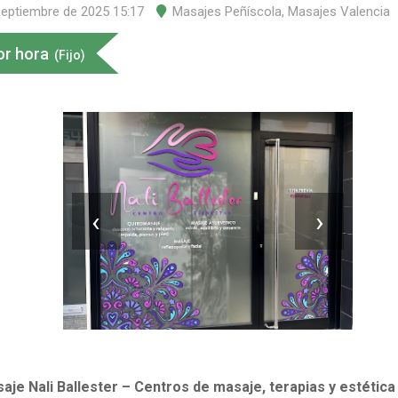
septiembre de 2025 15:17
Masajes Peñíscola
,
Masajes Valencia
or hora
(Fijo)
‹
›
je Nali Ballester – Centros de masaje, terapias y estética