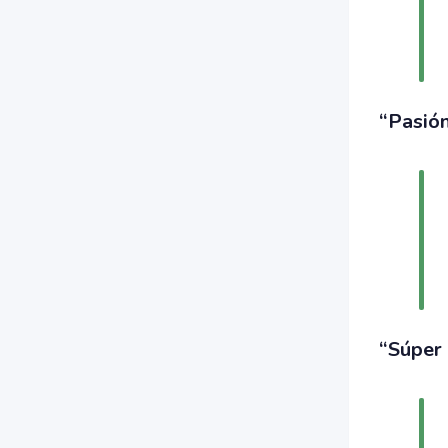
“Pasión
“Súper