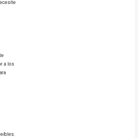
necesite
te
r a los
ara
eíbles.