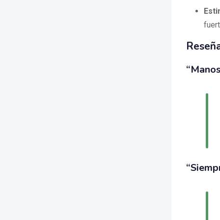
Esti
fuer
Reseña
“Manos
“Siempr