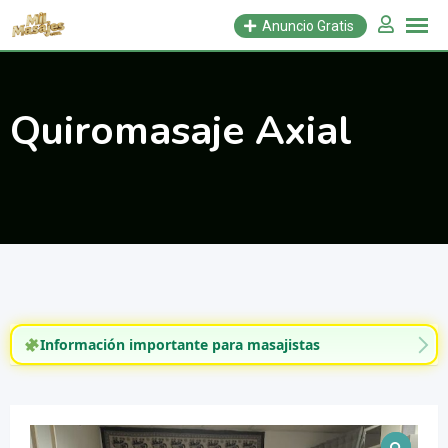
Saltar
Anuncio Gratis
al
contenido
Quiromasaje Axial
Información importante para masajistas