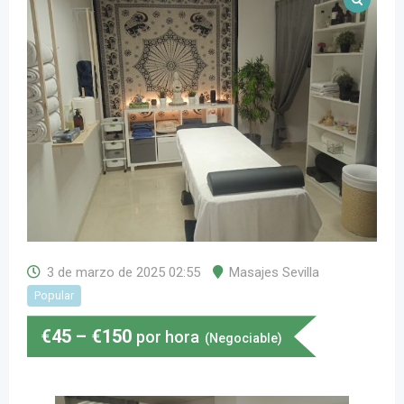
3 de marzo de 2025 02:55
Masajes Sevilla
Popular
€
45
–
€
150
por hora
(Negociable)