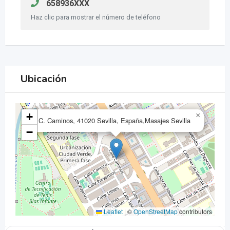
658936XXX
Haz clic para mostrar el número de teléfono
Ubicación
+
×
C. Caminos, 41020 Sevilla, España,Masajes Sevilla
−
Leaflet
|
©
OpenStreetMap
contributors