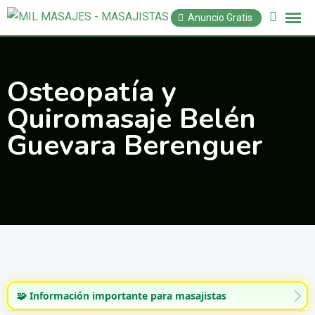
Saltar
Anuncio Gratis
al
contenido
Osteopatía y
Quiromasaje Belén
Guevara Berenguer
🧩 Información importante para masajistas