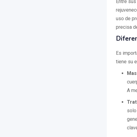
Entre sus 
rejuvenec
uso de pr
precisa de
Difere
Es import
tiene su e
Mas
cuerp
A me
Trat
solo
gene
clav