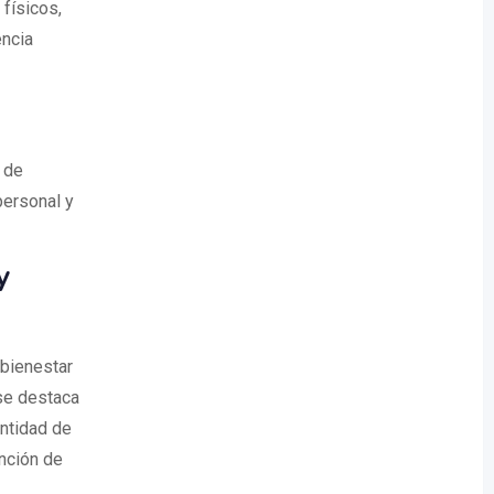
 físicos,
encia
 de
ersonal y
y
 bienestar
e destaca
ntidad de
ención de