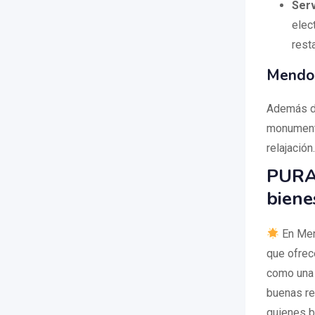
Serv
elec
rest
Mendoz
Además de
monumento
relajación.
PURA 
biene
En Mend
que ofrec
como una 
buenas res
quienes b