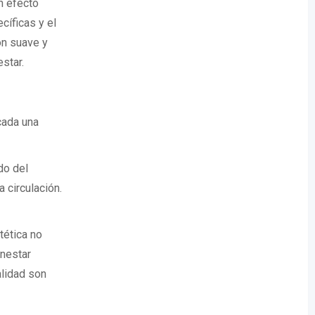
n efecto
cíficas y el
ón suave y
star.
cada una
do del
a circulación.
tética no
enestar
alidad son