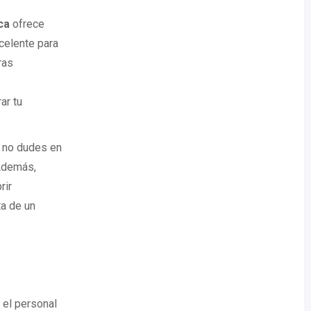
ca
ofrece
celente para
ras
ar tu
, no dudes en
demás,
rir
a de un
o el personal