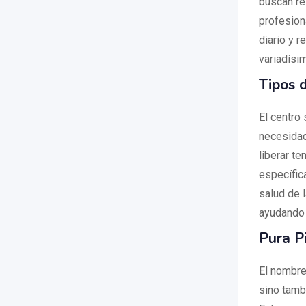
buscan re
profesion
diario y r
variadísi
Tipos 
El centro
necesidade
liberar t
específic
salud de l
ayudando a
Pura P
El nombre 
sino tamb