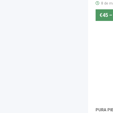
8 de m
€
45
–
PURA PIE