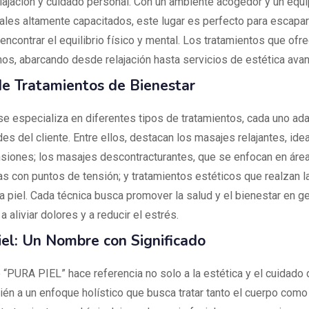
lajación y cuidado personal. Con un ambiente acogedor y un equ
ales altamente capacitados, este lugar es perfecto para escapar
eencontrar el equilibrio físico y mental. Los tratamientos que ofr
mos, abarcando desde relajación hasta servicios de estética ava
de Tratamientos de Bienestar
 se especializa en diferentes tipos de tratamientos, cada uno ad
s del cliente. Entre ellos, destacan los masajes relajantes, ide
ensiones; los masajes descontracturantes, que se enfocan en áre
as con puntos de tensión; y tratamientos estéticos que realzan l
a piel. Cada técnica busca promover la salud y el bienestar en ge
 aliviar dolores y a reducir el estrés.
iel: Un Nombre con Significado
“PURA PIEL” hace referencia no solo a la estética y el cuidado d
ién a un enfoque holístico que busca tratar tanto el cuerpo como