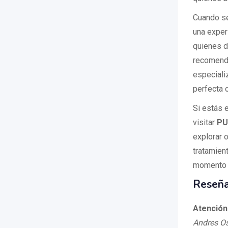
Cuando se
una exper
quienes d
recomenda
especiali
perfecta 
Si estás 
visitar
PU
explorar 
tratamien
momento 
Reseña
Atención
Andres Os