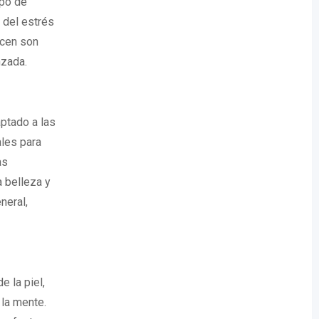
ipo de
 del estrés
ecen son
nzada.
aptado a las
ales para
as
a belleza y
neral,
e la piel,
 la mente.