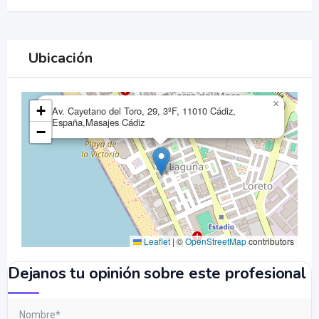
Ubicación
×
+
Av. Cayetano del Toro, 29, 3ºF, 11010 Cádiz,
España,Masajes Cádiz
−
Leaflet
|
©
OpenStreetMap
contributors
Dejanos tu opinión sobre este profesional