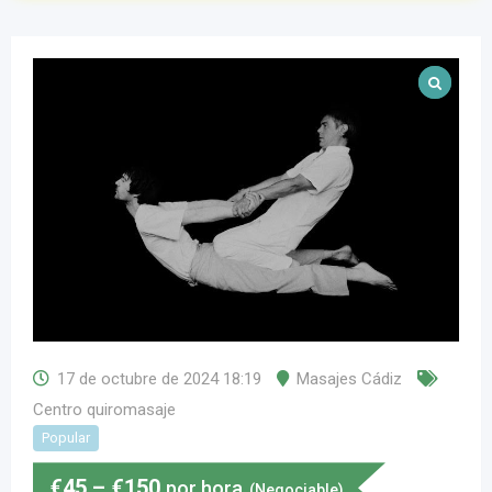
17 de octubre de 2024 18:19
Masajes Cádiz
Centro quiromasaje
Popular
€
45
–
€
150
por hora
(Negociable)