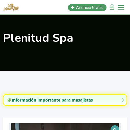
Saltar
Anuncio Gratis
al
contenido
Plenitud Spa
Información importante para masajistas