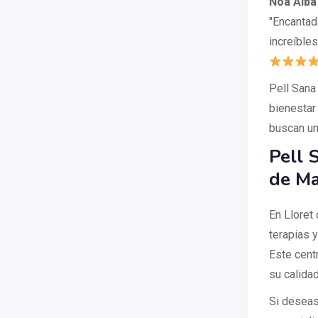
Noa Alba
"Encantad
increíble
Pell Sana
bienestar 
buscan un
Pell 
de M
En Lloret
terapias y
Este centr
su calida
Si deseas