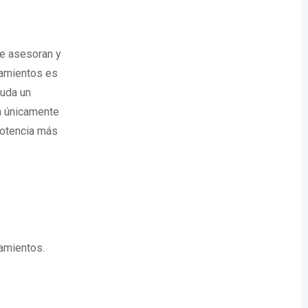
Te asesoran y
tamientos es
duda un
an únicamente
potencia más
tamientos.