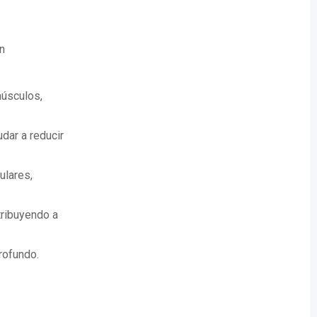
n
músculos,
udar a reducir
ulares,
tribuyendo a
rofundo.