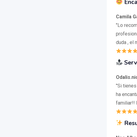
Enca
Camila G
"Lo recom
profesion
duda , el m
Serv
Odalis.n
"Si tienes
ha encanta
familiar!
Resu