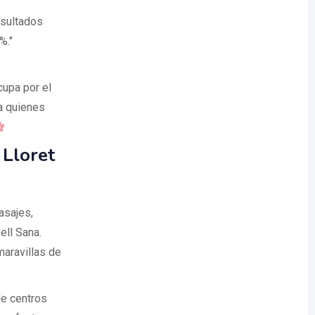
esultados
%."
cupa por el
ra quienes
 Lloret
asajes,
ell Sana.
maravillas de
de centros