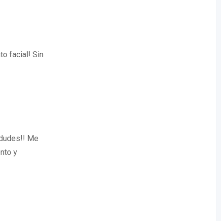
o facial! Sin
o dudes!! Me
nto y