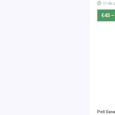
11 de 
€
45
–
Pell Sana