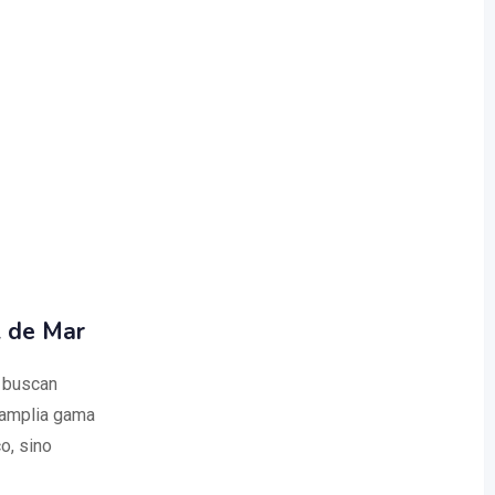
t de Mar
 buscan
a amplia gama
o, sino