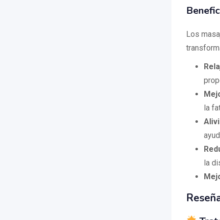
Benefic
Los masaj
transforma
Rela
prop
Mejo
la fa
Aliv
ayud
Redu
la d
Mejo
Reseña