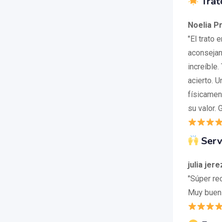
Trat
Noelia P
"El trato 
aconsejan
increíble.
acierto. 
físicamen
su valor. 
Serv
julia jere
"Súper re
Muy buen 