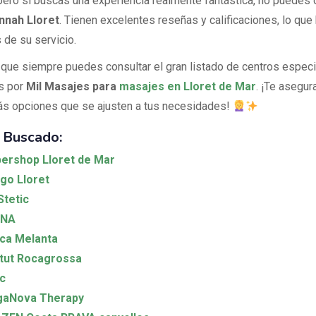
 pero si buscas una experiencia realmente fantástica, no puedes 
nnah Lloret
. Tienen excelentes reseñas y calificaciones, lo que
 de su servicio.
que siempre puedes consultar el gran listado de centros espec
s por
Mil Masajes para
masajes en Lloret de Mar
. ¡Te asegu
ás opciones que se ajusten a tus necesidades!
 Buscado:
ershop Lloret de Mar
go Lloret
Stetic
NA
ica Melanta
itut Rocagrossa
c
gaNova Therapy