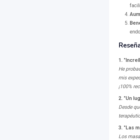
facil
Aume
Bene
endo
Reseña
1. "Incre
He probad
mis expec
¡100% re
2. "Un lu
Desde que
terapéutic
3. "Las 
Los masaj