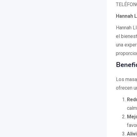
TELÉFONO
Hannah L
Hannah Ll
el bienest
una exper
proporcion
Benefi
Los masaj
ofrecen u
Redu
calm
Mejo
favo
Aliv