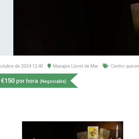
octubre de 2024 12:40
Masajes Lloret de Mar
Centro quiro
€
150
por hora
(Negociable)