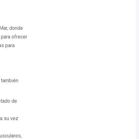
 Mar, donde
 para ofrecer
as para
e también
stado de
 a su vez
musculares,