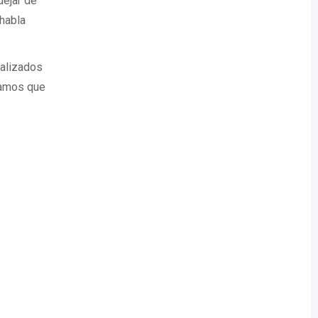
dejar de
 habla
ializados
ramos que