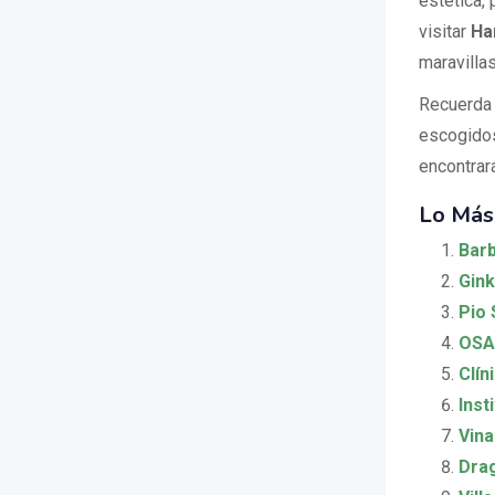
estética,
visitar
Ha
maravillas
Recuerda 
escogido
encontrar
Lo Más
Barb
Gink
Pio 
OSA
Clín
Inst
Vina
Dra