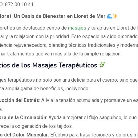
: 872 00 10 41
loret: Un Oasis de Bienestar en Lloret de Mar
oret es un destacado centro de
masajes
y terapias en Lloret de
ar y la relajación son la prioridad. Este espacio ha sido diseñado
iencia rejuvenecedora, blending técnicas tradicionales y modern
ar tratamientos que van más allá de la simple relajación.
cios de los Masajes Terapéuticos
es terapéuticos no solo son una delicia para el cuerpo, sino qu
na amplia gama de beneficios, incluyendo:
cción del Estrés
: Alivia la tensión acumulada y promueve un e
a.
ra de la Circulación
: Ayuda a mejorar el flujo sanguíneo, lo que
rece la oxigenación de los tejidos.
io del Dolor Muscular
: Efectivo para tratar lesiones y dolores 