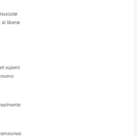
muscular.
al liberar
et superó
 nuevo.
realmente
tensiones.