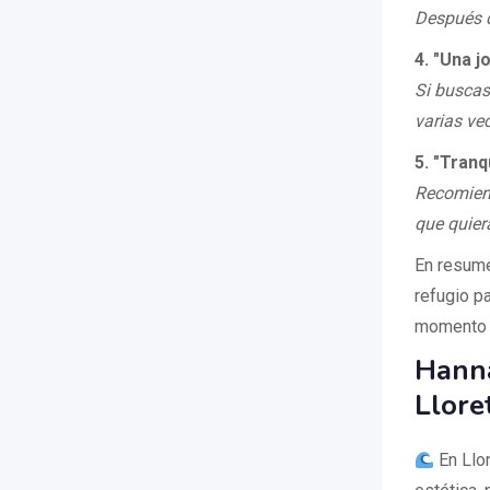
Después d
4. "Una j
Si buscas
varias ve
5. "Tranq
Recomiend
que quier
En resume
refugio pa
momento d
Hanna
Llore
En Llor