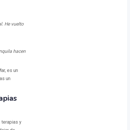
l. He vuelto
anquila hacen
ar, es un
eas un
apias
 terapias y