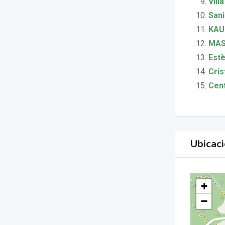
Vill
Sani
KAUR
MAS
Estè
Cris
Cent
Ubicac
+
−