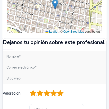
Leaflet
|
©
OpenStreetMap
contributors
Dejanos tu opinión sobre este profesional
1
2
3
4
5
Valoración