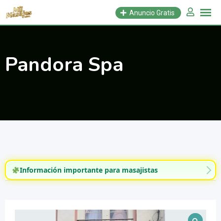
Saltar
Anuncio Gratis
al
contenido
Pandora Spa
Información importante para masajistas