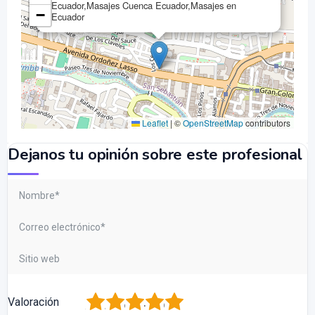
Ecuador,Masajes Cuenca Ecuador,Masajes en
−
Ecuador
Leaflet
|
©
OpenStreetMap
contributors
Dejanos tu opinión sobre este profesional
1
2
3
4
5
Valoración