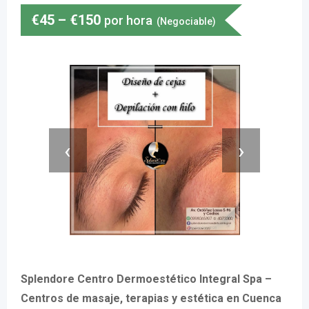
€
45
–
€
150
por hora
(Negociable)
‹
›
Splendore Centro Dermoestético Integral Spa –
Centros de masaje, terapias y estética en Cuenca