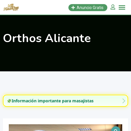
Saltar
Anuncio Gratis
al
contenido
Orthos Alicante
Información importante para masajistas