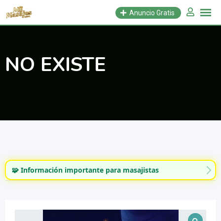
Saltar
Anuncio Gratis
al
contenido
NO EXISTE
🧩 Información importante para masajistas