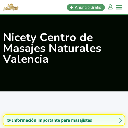
Saltar
Anuncio Gratis
al
contenido
Nicety Centro de
Masajes Naturales
Valencia
🧩 Información importante para masajistas