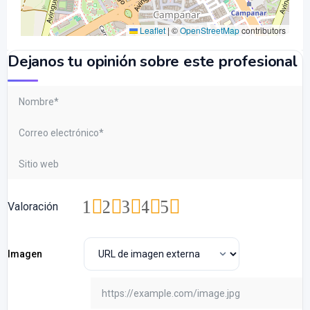
Leaflet
|
©
OpenStreetMap
contributors
Dejanos tu opinión sobre este profesional
1
2
3
4
5
Valoración
Imagen