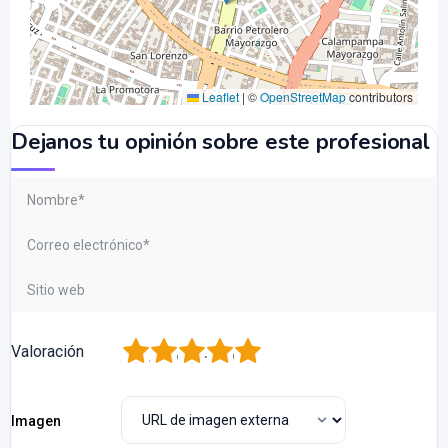
Leaflet
|
©
OpenStreetMap
contributors
Dejanos tu opinión sobre este profesional
1
2
3
4
5
Valoración
Imagen