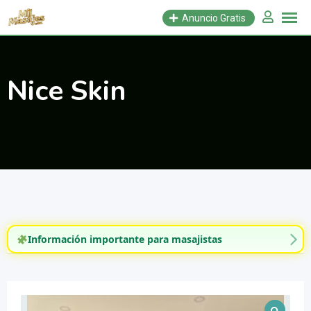
Saltar
Anuncio Gratis
al
contenido
Nice Skin
Información importante para masajistas