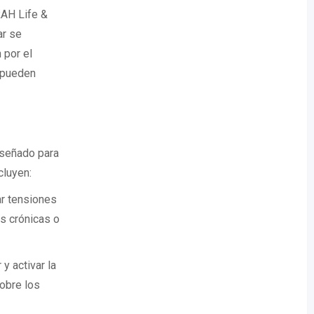
RAH Life &
ar se
 por el
s pueden
iseñado para
cluyen:
ar tensiones
s crónicas o
y activar la
sobre los