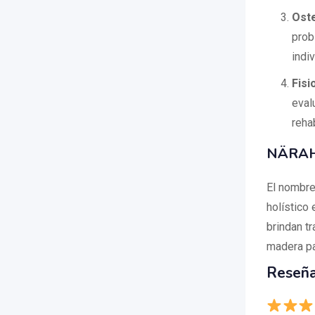
Ost
prob
indiv
Fisi
eval
reha
NÄRAH:
El nombre
holístico 
brindan tr
madera par
Reseña