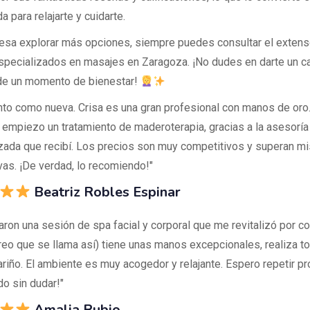
da para relajarte y cuidarte.
eresa explorar más opciones, siempre puedes consultar el extens
specializados en masajes en Zaragoza. ¡No dudes en darte un ca
 de un momento de bienestar!
nto como nueva. Crisa es una gran profesional con manos de or
 empiezo un tratamiento de maderoterapia, gracias a la asesoría
zada que recibí. Los precios son muy competitivos y superan mi
vas. ¡De verdad, lo recomiendo!"
Beatriz Robles Espinar
aron una sesión de spa facial y corporal que me revitalizó por c
reo que se llama así) tiene unas manos excepcionales, realiza t
riño. El ambiente es muy acogedor y relajante. Espero repetir pr
o sin dudar!"
Amalia Rubio