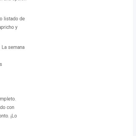
o listado de
pricho y
o. La semana
s
ompleto.
odo con
onto. ¡Lo