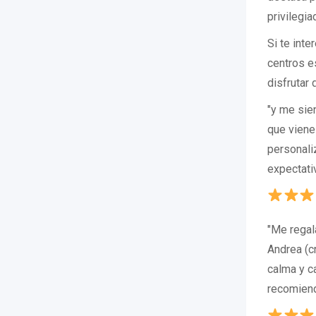
privilegia
Si te int
centros e
disfrutar
"y me sie
que viene
personali
expectati
"Me regal
Andrea (c
calma y ca
recomiend