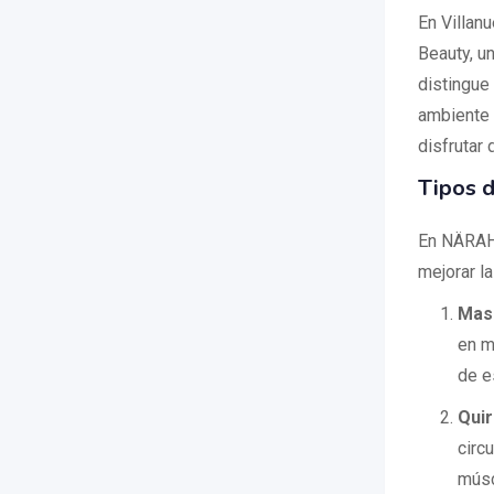
En Villan
Beauty, u
distingue
ambiente 
disfrutar 
Tipos d
En NÄRAH,
mejorar l
Mas
en m
de e
Qui
circ
músc