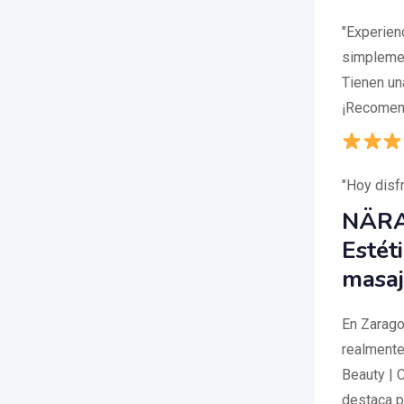
"Experien
simplemen
Tienen un
¡Recomen
"Hoy disf
NÄRAH
Estét
masaj
En Zarago
realmente
Beauty | 
destaca po