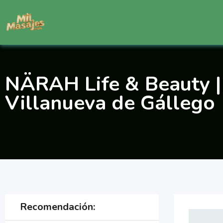
Saltar
al
contenido
NÄRAH Life & Beauty | 
Villanueva de Gállego
Recomendación: