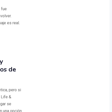
 fue
volver.
aje es real.
y
ros de
ica, pero si
Life &
ugar se
en una opción