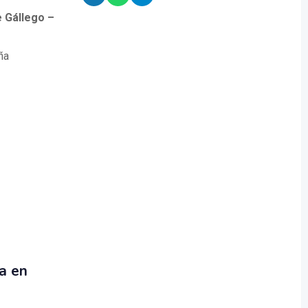
e Gállego –
ña
a en