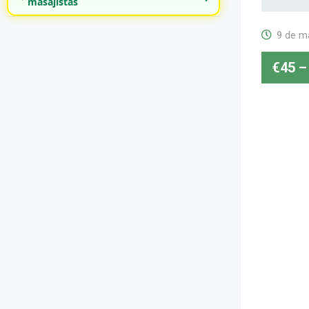
masajistas
9 de m
€
45
–