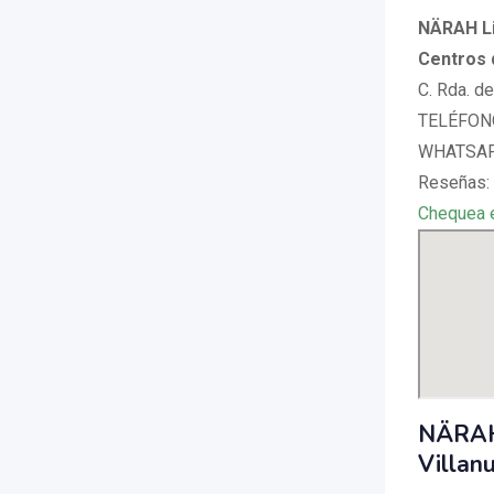
NÄRAH Li
Centros 
C. Rda. d
TELÉFONO
WHATSAPP
Reseñas: 
Chequea 
NÄRAH 
Villan