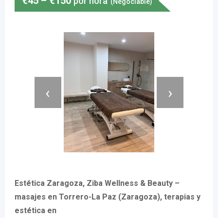
€
45
–
€
150
por hora
(Negociable)
‹
›
Estética Zaragoza, Ziba Wellness & Beauty –
masajes en Torrero-La Paz (Zaragoza), terapias y
estética en