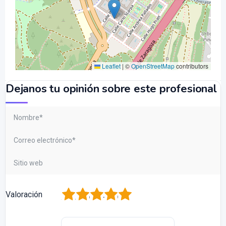
Leaflet
|
©
OpenStreetMap
contributors
Dejanos tu opinión sobre este profesional
1
2
3
4
5
Valoración