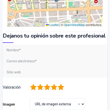
Leaflet
|
©
OpenStreetMap
contributors
Dejanos tu opinión sobre este profesional
1
2
3
4
5
Valoración
Imagen