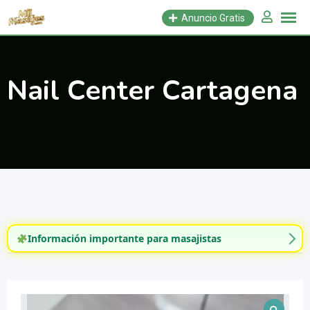
Saltar
Anuncio Gratis
al
contenido
Nail Center Cartagena
Información importante para masajistas