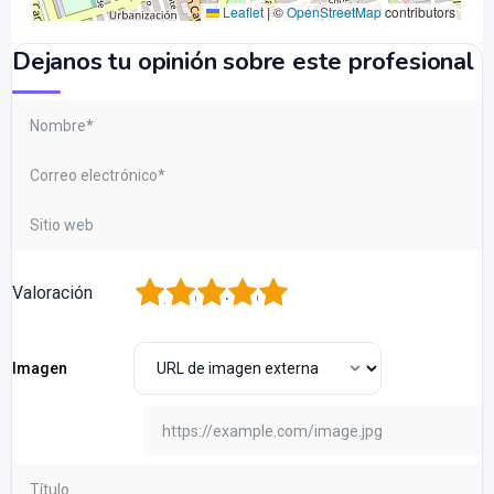
Leaflet
|
©
OpenStreetMap
contributors
Dejanos tu opinión sobre este profesional
1
2
3
4
5
Valoración
Imagen