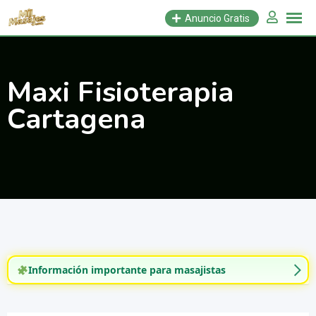
Saltar
Anuncio Gratis
al
contenido
Maxi Fisioterapia
Cartagena
Información importante para masajistas