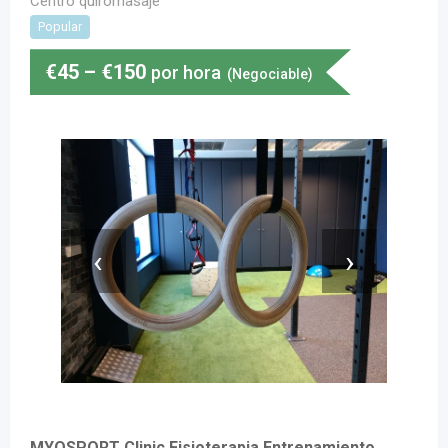
Centro quiromasaje
Popular
€
45
–
€
150
por hora
(Negociable)
‹
›
MYOSPORT Clinic Fisioterapia Entrenamiento