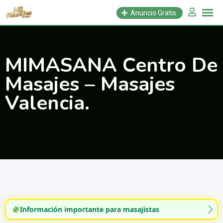
Saltar
Anuncio Gratis
al
contenido
MIMASANA Centro De
Masajes – Masajes
Valencia.
Información importante para masajistas