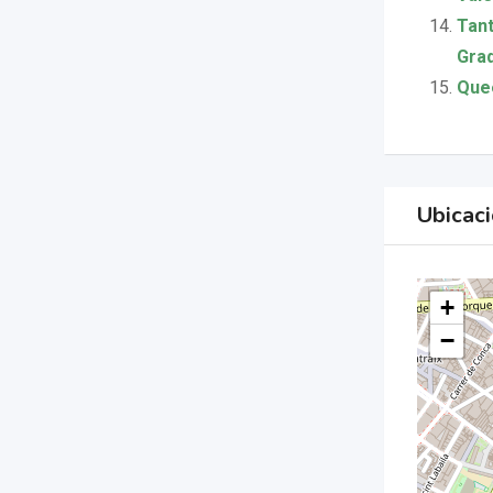
Tant
Grad
Quee
Ubicac
+
−