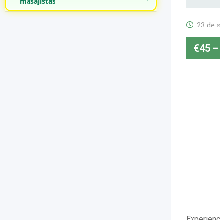
masajistas
23 de 
€
45
–
Experienc