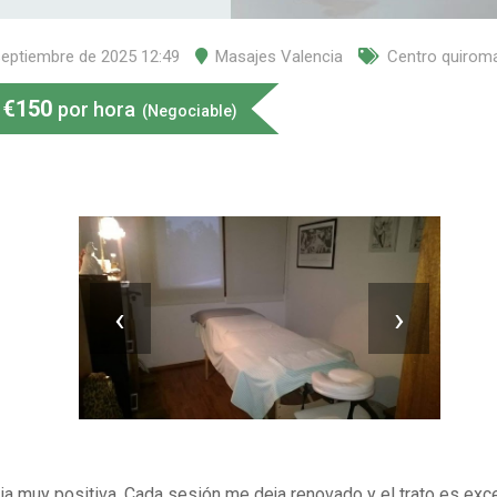
septiembre de 2025 12:49
Masajes Valencia
Centro quirom
€
150
por hora
(Negociable)
‹
›
ia muy positiva. Cada sesión me deja renovado y el trato es exce