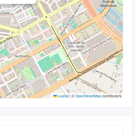
Leaflet
|
©
OpenStreetMap
contributors