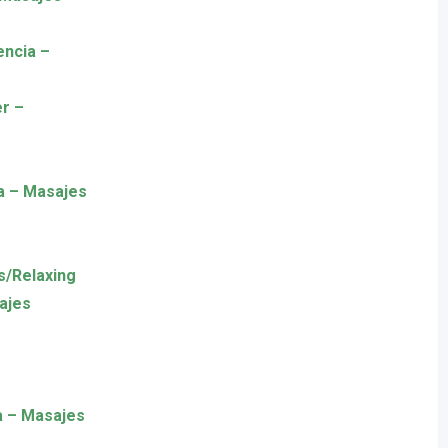
encia –
r –
ia – Masajes
s/Relaxing
ajes
a – Masajes