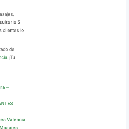
asajes,
ultorio 5
s clientes lo
tado de
ncia
. ¡Tu
ra –
JANTES
s Valencia
– Masajes