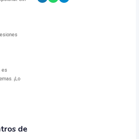
sesiones
n es
lemas. ¡Lo
tros de