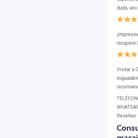
duda, uno
¡Impresio
recuperé l
Visitar a
inigualab
recomiend
TELÉFONO:
WHATSAPP
Reseñas
Consu
masaj