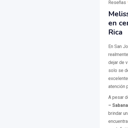
Reseñas
Melis
en ce
Rica
En San Jo
realmente
dejar de v
solo se d
excelente
atención 
A pesar d
– Sabana
brindar un
encuentra