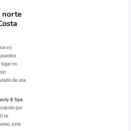
 norte
Costa
ica es
o puedes
 lugar no
con
rutado de una
auty & Spa
icación por
Si te
 unen, este