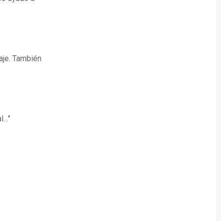
aje. También
l…"