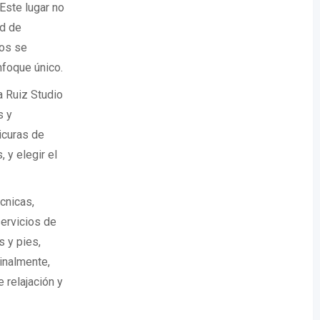
Este lugar no
ad de
tos se
nfoque único.
a Ruiz Studio
s y
icuras de
 y elegir el
cnicas,
servicios de
 y pies,
inalmente,
 relajación y