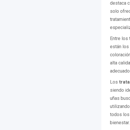
destaca c
solo ofre
tratamien
especiali
Entre los
están los
coloració
alta calid
adecuado 
Los
trat
siendo ide
uñas busc
utilizand
todos los
bienestar.