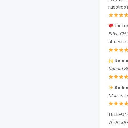
nuestros 
Un Lug
Erika CH
:
ofrecen de
Recom
Ronald B
Ambie
Moises L
TELÉFONO:
WHATSAPP