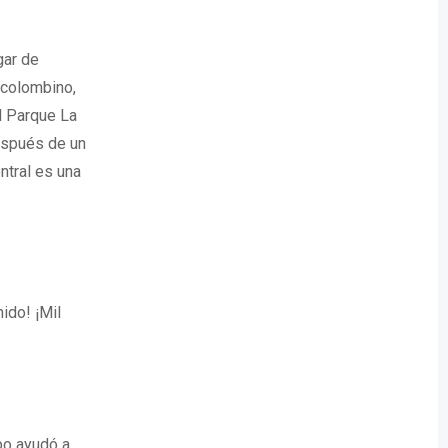
gar de
ecolombino,
l Parque La
espués de un
ntral es una
nido! ¡Mil
po ayudó a