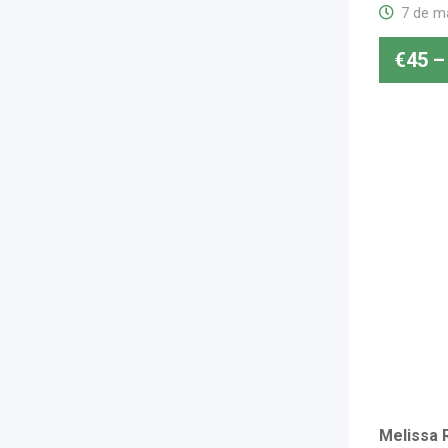
7 de m
€
45
–
Melissa 