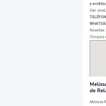
y estéti
San José,
TELÉFON
WHATSAP
Reseñas: 
Chequea 
Meliss
de Rel
Melissa R