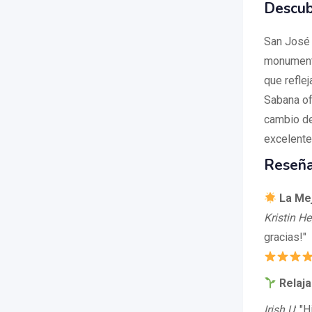
Descub
San José 
monumento
que refle
Sabana of
cambio de
excelente 
Reseña
La Mej
Kristin H
gracias!"
Relaja
Irish U
: "