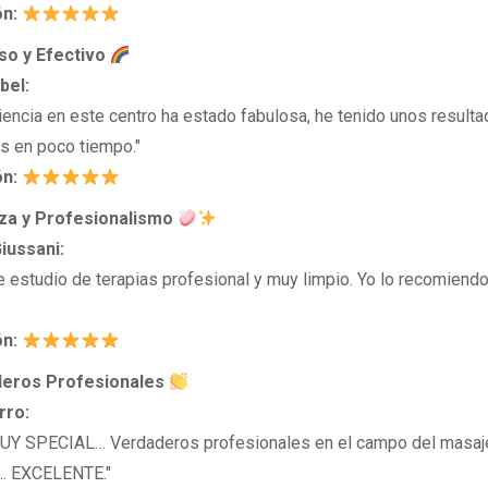
ón:
oso y Efectivo
bel:
iencia en este centro ha estado fabulosa, he tenido unos result
s en poco tiempo."
ón:
eza y Profesionalismo
iussani:
e estudio de terapias profesional y muy limpio. Yo lo recomien
ón:
deros Profesionales
rro:
UY SPECIAL… Verdaderos profesionales en el campo del masaje
….. EXCELENTE."