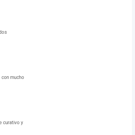
ados
do con mucho
 curativo y