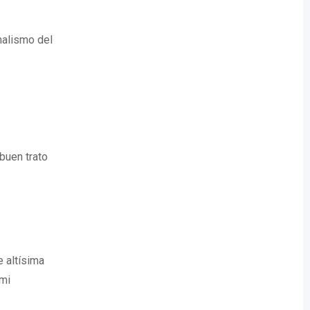
nalismo del
buen trato
 altísima
 mi