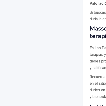
Valoraci
Si buscas
duda la o
Masso
terap
En Las Pa
terapias 
debes pro
y califica
Recuerda 
en el sit
dudes en 
y bienest