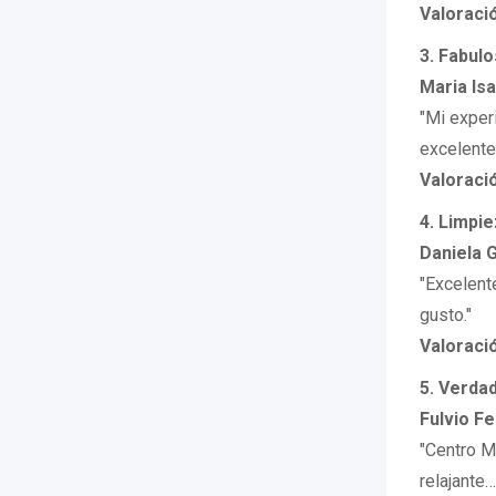
Valoraci
3. Fabul
Maria Isa
"Mi exper
excelente
Valoraci
4. Limpi
Daniela G
"Excelent
gusto."
Valoraci
5. Verda
Fulvio Fe
"Centro M
relajante