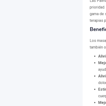
Las Palma
prioridad
gama de s
terapias p
Benefi
Los masaj
también o
Aliv
Mejo
ayud
Aliv
dolo
Esti
cuer
Mejo