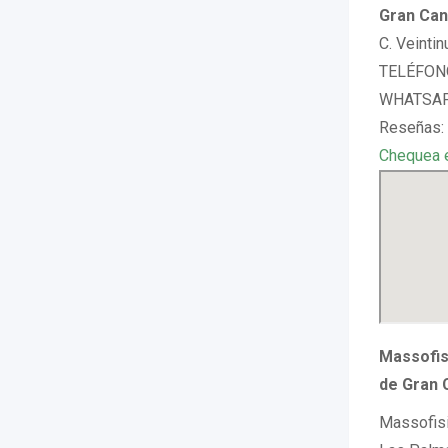
Gran Can
C. Veinti
TELÉFONO
WHATSAPP
Reseñas: 
Chequea 
Massofisi
de Gran 
Massofisi