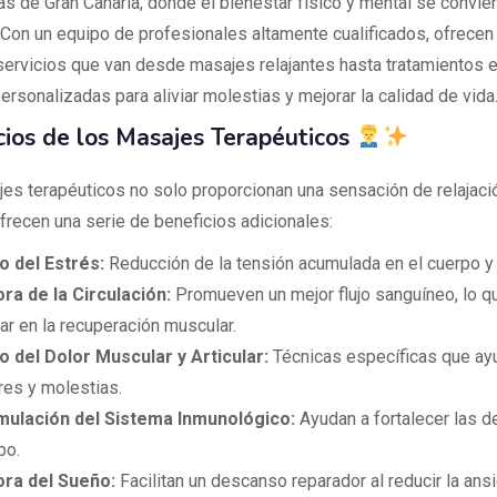
s de Gran Canaria, donde el bienestar físico y mental se convier
. Con un equipo de profesionales altamente cualificados, ofrecen
ervicios que van desde masajes relajantes hasta tratamientos e
ersonalizadas para aliviar molestias y mejorar la calidad de vida
cios de los Masajes Terapéuticos
es terapéuticos no solo proporcionan una sensación de relajació
frecen una serie de beneficios adicionales:
io del Estrés:
Reducción de la tensión acumulada en el cuerpo y 
ra de la Circulación:
Promueven un mejor flujo sanguíneo, lo 
ar en la recuperación muscular.
io del Dolor Muscular y Articular:
Técnicas específicas que ayu
res y molestias.
mulación del Sistema Inmunológico:
Ayudan a fortalecer las d
po.
ra del Sueño:
Facilitan un descanso reparador al reducir la ansi