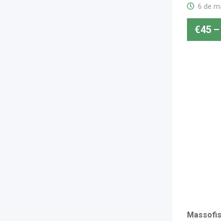
6 de m
€
45
–
Massofis