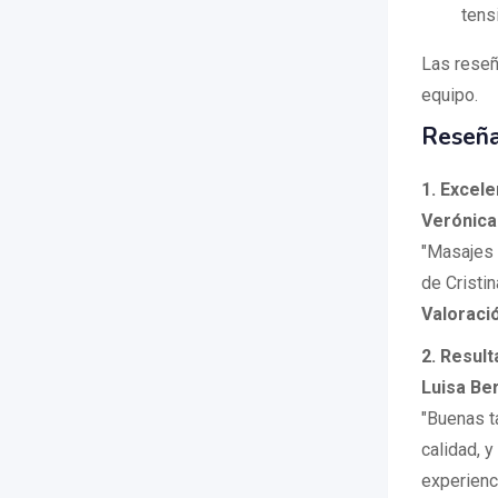
tens
Las reseñ
equipo.
Reseña
1. Excel
Verónica
"Masajes 
de Cristi
Valoraci
2. Resul
Luisa Ber
"Buenas t
calidad, 
experienci