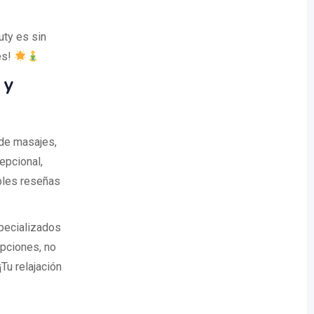
uty es sin
es!
 y
 de masajes,
epcional,
bles reseñas
pecializados
opciones, no
 ¡Tu relajación