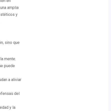
ten en
 una amplia
stéticos y
.
n, sino que
la mente.
que puede
dan a aliviar
efensas del
edad y la